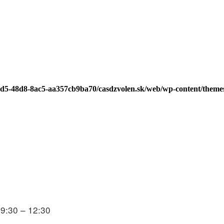
0cd5-48d8-8ac5-aa357cb9ba70/casdzvolen.sk/web/wp-content/theme
 9:30 – 12:30