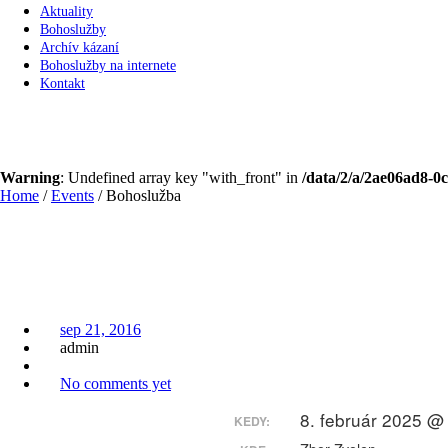
Aktuality
Bohoslužby
Archív kázaní
Bohoslužby na internete
Kontakt
Bohoslužba
Warning
: Undefined array key "with_front" in
/data/2/a/2ae06ad8-
Home
/
Events
/
Bohoslužba
Bohoslužba
sep 21, 2016
admin
No comments yet
8. február 2025 @
KEDY: