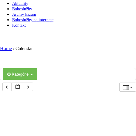
Aktuality
Bohoslužby
Archív kázaní
Bohoslužby na internete
Kontakt
Calendar
Home
/
Calendar
Kategórie