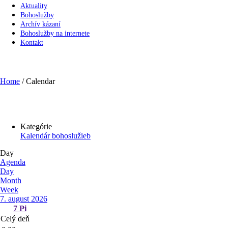
Aktuality
Bohoslužby
Archív kázaní
Bohoslužby na internete
Kontakt
Calendar
Home
/
Calendar
Kategórie
Kalendár bohoslužieb
Day
Agenda
Day
Month
Week
7. august 2026
7
Pi
Celý deň