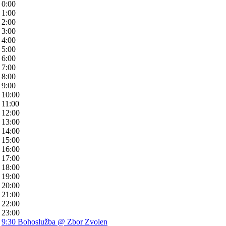
0:00
1:00
2:00
3:00
4:00
5:00
6:00
7:00
8:00
9:00
10:00
11:00
12:00
13:00
14:00
15:00
16:00
17:00
18:00
19:00
20:00
21:00
22:00
23:00
9:30
Bohoslužba
@ Zbor Zvolen