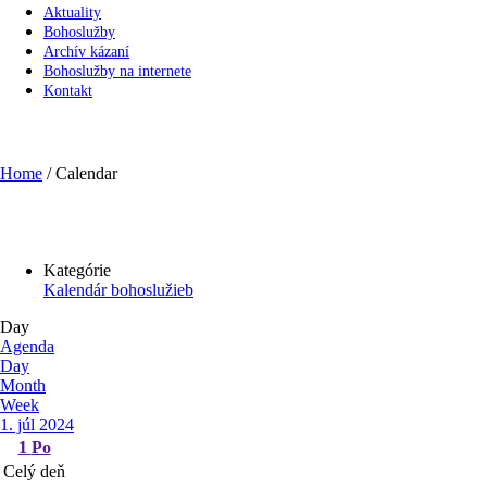
Aktuality
Bohoslužby
Archív kázaní
Bohoslužby na internete
Kontakt
Calendar
Home
/
Calendar
Kategórie
Kalendár bohoslužieb
Day
Agenda
Day
Month
Week
1. júl 2024
1
Po
Celý deň