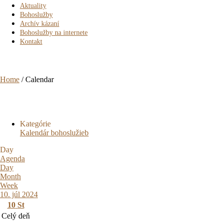
Aktuality
Bohoslužby
Archív kázaní
Bohoslužby na internete
Kontakt
Calendar
Home
/
Calendar
Kategórie
Kalendár bohoslužieb
Day
Agenda
Day
Month
Week
10. júl 2024
10
St
Celý deň