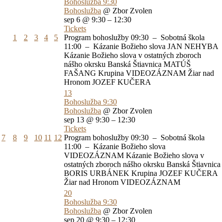
Bohoslužba
9:30
Bohoslužba
@ Zbor Zvolen
sep 6 @ 9:30 – 12:30
Tickets
1
2
3
4
5
Program bohoslužby 09:30 – Sobotná škola
11:00 – Kázanie Božieho slova JAN NEHYBA
Kázanie Božieho slova v ostatných zboroch
nášho okrsku Banská Štiavnica MATÚŠ
FAŠANG Krupina VIDEOZÁZNAM Žiar nad
Hronom JOZEF KUČERA
13
Bohoslužba
9:30
Bohoslužba
@ Zbor Zvolen
sep 13 @ 9:30 – 12:30
Tickets
7
8
9
10
11
12
Program bohoslužby 09:30 – Sobotná škola
11:00 – Kázanie Božieho slova
VIDEOZÁZNAM Kázanie Božieho slova v
ostatných zboroch nášho okrsku Banská Štiavnica
BORIS URBÁNEK Krupina JOZEF KUČERA
Žiar nad Hronom VIDEOZÁZNAM
20
Bohoslužba
9:30
Bohoslužba
@ Zbor Zvolen
sep 20 @ 9:30 – 12:30