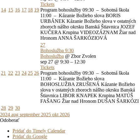
Tickets
14
15
16
17
18
19
Program bohoslužby 09:30 – Sobotná škola
11:00 – Kázanie Božieho slova BORIS
URBÁNEK Kázanie Božieho slova v ostatných
zboroch nášho okrsku Banská Štiavnica JOZEF
KUČERA Krupina VIDEOZÁZNAM Žiar nad
Hronom ANNA ŠARKÓZIOVÁ
27
Bohoslužba
9:30
Bohoslužba
@ Zbor Zvolen
sep 27 @ 9:30 – 12:30
Tickets
21
22
23
24
25
26
Program bohoslužby 09:30 – Sobotná škola
11:00 – Kázanie Božieho slova
BOHOSLUŽBA ZRUŠENÁ Kázanie Božieho
slova v ostatných zboroch nášho okrsku Banská
Štiavnica LIBOR KNAPEK Krupina MATÚŠ
FAŠANG Žiar nad Hronom DUŠAN ŠARKÓZI
28
29
30
2024
aug
september 2025
okt
2026
Odoberať
Pridať do Timely Calendar
Pridať do Google