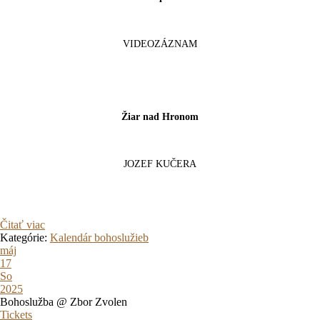
VIDEOZÁZNAM
Žiar nad Hronom
JOZEF KUČERA
Čitať viac
Kategórie:
Kalendár bohoslužieb
máj
17
So
2025
Bohoslužba
@ Zbor Zvolen
Tickets