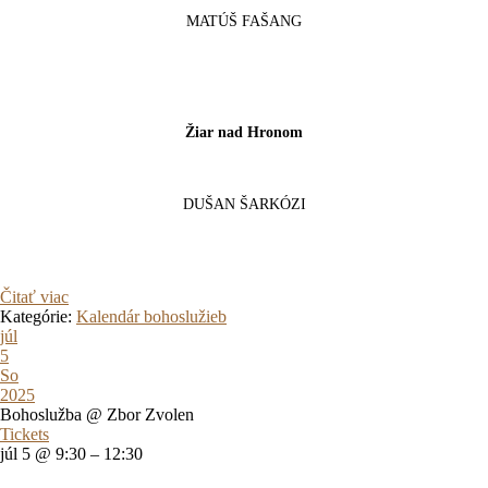
MATÚŠ FAŠANG
Žiar nad Hronom
DUŠAN ŠARKÓZI
Čitať viac
Kategórie:
Kalendár bohoslužieb
júl
5
So
2025
Bohoslužba
@ Zbor Zvolen
Tickets
júl 5 @ 9:30 – 12:30