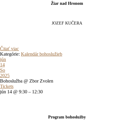
Žiar nad Hronom
JOZEF KUČERA
Čitať viac
Kategórie:
Kalendár bohoslužieb
jún
14
So
2025
Bohoslužba
@ Zbor Zvolen
Tickets
jún 14 @ 9:30 – 12:30
Program bohoslužby