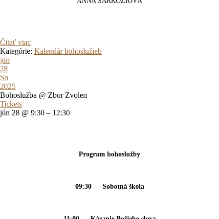
ANNA ŠARKÓZIOVÁ
Čitať viac
Kategórie:
Kalendár bohoslužieb
jún
28
So
2025
Bohoslužba
@ Zbor Zvolen
Tickets
jún 28 @ 9:30 – 12:30
Program bohoslužby
09:30 – Sobotná škola
11:00 – Kázanie Božieho slova