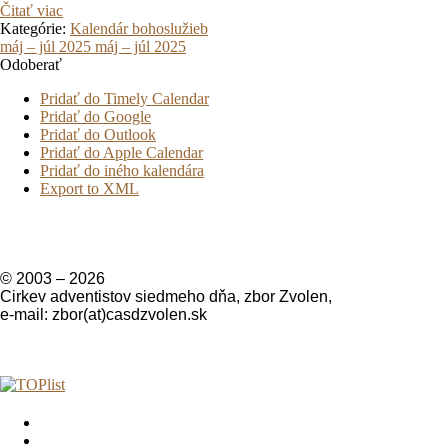
Čitať viac
Kategórie:
Kalendár bohoslužieb
máj – júl 2025
máj – júl 2025
Odoberať
Pridať do Timely Calendar
Pridať do Google
Pridať do Outlook
Pridať do Apple Calendar
Pridať do iného kalendára
Export to XML
© 2003 –
2026
Cirkev adventistov siedmeho dňa, zbor Zvolen,
e-mail: zbor(at)casdzvolen.sk