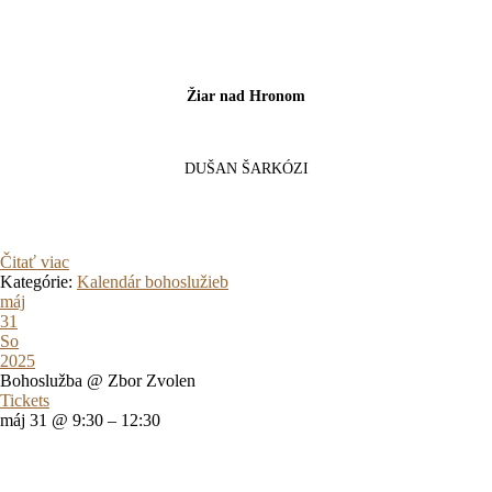
Žiar nad Hronom
DUŠAN ŠARKÓZI
Čitať viac
Kategórie:
Kalendár bohoslužieb
máj
31
So
2025
Bohoslužba
@ Zbor Zvolen
Tickets
máj 31 @ 9:30 – 12:30