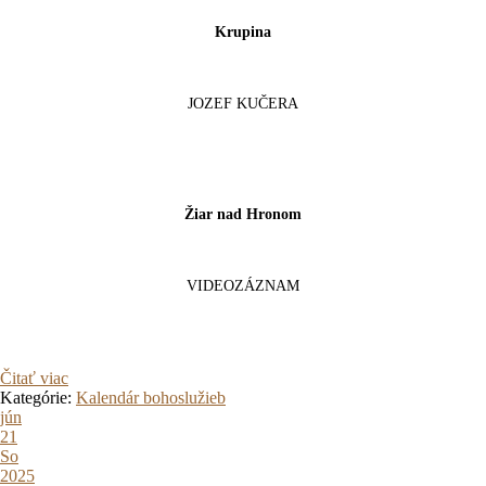
Krupina
JOZEF KUČERA
Žiar nad Hronom
VIDEOZÁZNAM
Čitať viac
Kategórie:
Kalendár bohoslužieb
jún
21
So
2025