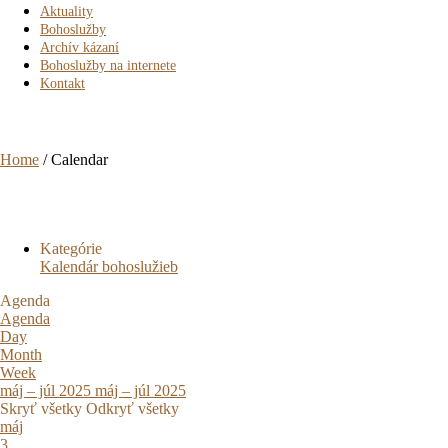
Aktuality
Bohoslužby
Archív kázaní
Bohoslužby na internete
Kontakt
Calendar
Home
/
Calendar
Kategórie
Kalendár bohoslužieb
Agenda
Agenda
Day
Month
Week
máj – júl 2025
máj – júl 2025
Skryť všetky
Odkryť všetky
máj
3